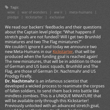
Tags
:
wow
|
war of wonders
|
ww ii
|
meta-humans
|
pledge
|
kickstarter
|
exclusive
We read our backers' feedbacks and their questions
about the Captain level pledge: “What happens if
stretch goals are not funded? Will I get two Brunhild
miniatures and two The Flag miniatures?”
We couldn't ignore it and today we announce two
new Meta-Humans in our
Kickstarter
, that will be
produced when the funding goal is reached again!
The new miniatures, that will be in addition to those
of German and US basic squads, Brunhild and The
Flag, are those of German Dr. Nachtmahr and US
Prodigy Firefly.
Dr. Nachtmahr
is an infamous scientist that
developed a wicked process to reanimate the corpses
of fallen soldiers, to send them back into battle like
mindless zombies. This is a UNIQUE MINIATURE that
will be available only through this Kickstarter!
Previously unlocked with an advanced stretch goal,