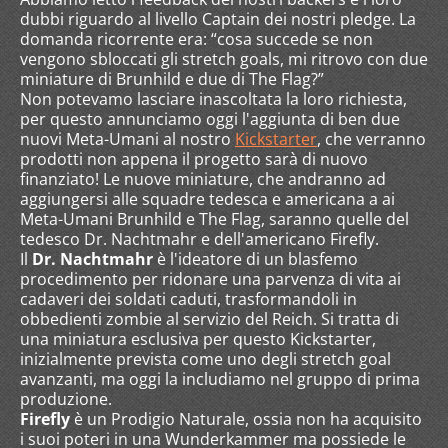
dubbi riguardo al livello Captain dei nostri pledge. La
domanda ricorrente era: “cosa succede se non
vengono sbloccati gli stretch goals, mi ritrovo con due
miniature di Brunhild e due di The Flag?”
Non potevamo lasciare inascoltata la loro richiesta,
per questo annunciamo oggi l'aggiunta di ben due
nuovi Meta-Umani al nostro
Kickstarter
, che verranno
prodotti non appena il progetto sarà di nuovo
finanziato! Le nuove miniature, che andranno ad
aggiungersi alle squadre tedesca e americana a ai
Meta-Umani Brunhild e The Flag, saranno quelle del
tedesco Dr. Nachtmahr e dell'americano Firefly.
Il
Dr. Nachtmahr
è l'ideatore di un blasfemo
procedimento per ridonare una parvenza di vita ai
cadaveri dei soldati caduti, trasformandoli in
obbedienti zombie al servizio del Reich. Si tratta di
una miniatura esclusiva per questo Kickstarter,
inizialmente prevista come uno degli stretch goal
avanzanti, ma oggi la includiamo nel gruppo di prima
produzione.
Firefly
è un Prodigio Naturale, ossia non ha acquisito
i suoi poteri in una Wunderkammer ma possiede le